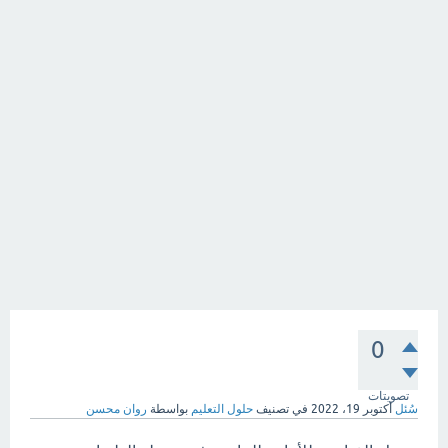
0
تصويتات
سُئل
أكتوبر 19، 2022
في تصنيف
حلول التعليم
بواسطة
روان محسن