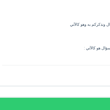
ل ونذكركم به وهو كالآتي
ؤال هو كالآتي :