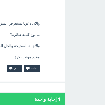
والان دعونا نستعرض السؤا
ما نوع كلمة طائرة؟
والاجابة الصحيحة والحل للس
مفرد مؤنث نكرة.
1
إجابة واحدة