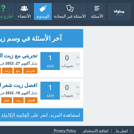
الأسئلة
الأسئلة غير المجابة
الوسوم
الأعضاء
اطرح سؤا
آخر الأسئلة في وسم ز
تجربتي مع زيت ال
1
0
أكتوبر 27، 2022
سُئل
في 
تصويتات
إجابة
تجربتي
مع
زيت
افضل زيت شعر لل
1
0
أكتوبر 18، 2022
سُئل
في 
تصويتات
إجابة
افضل
زيت
شعر
لمشاهدة المزيد، انقر على
القائمة الكاملة 
اتصل بنا
اتفاقية الاستخدام
Privacy Policy