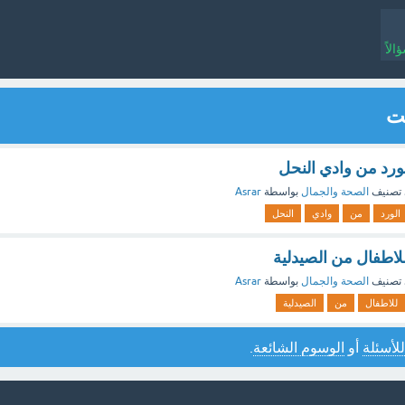
لاً
يت
ورد من وادي النحل
تصنيف
الصحة والجمال
بواسطة
Asrar
الورد
من
وادي
النحل
اطفال من الصيدلية
تصنيف
الصحة والجمال
بواسطة
Asrar
للاطفال
من
الصيدلية
للأسئلة
أو
الوسوم الشائعة
.