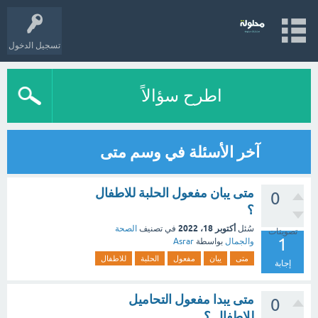
تسجيل الدخول
اطرح سؤالاً
آخر الأسئلة في وسم متى
متى يبان مفعول الحلبة للاطفال
0
؟
أكتوبر 18، 2022
سُئل
في تصنيف
الصحة
تصويتات
1
والجمال
بواسطة
Asrar
متى
يبان
مفعول
الحلبة
للاطفال
إجابة
متى يبدا مفعول التحاميل
0
للاطفال ؟