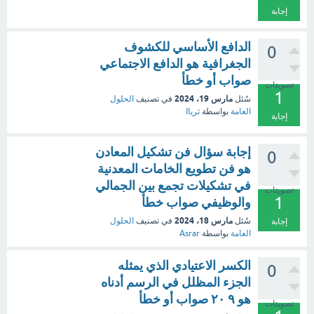
إجابة
الدافع الأساسي للكشوف
0
الجغرافية هو الدافع الاجتماعي
صواب أو خطأ
تصويتات
1
مارس 19، 2024
سُئل
في تصنيف
الحلول
العامة
بواسطة
ثرياا
إجابة
إجابة سؤال فن تشكيل المعادن
0
هو فن تطويع الخامات المعدنية
في تشكيلات تجمع بين الجمالي
تصويتات
1
والوظيفي صواب خطأ
مارس 18، 2024
سُئل
في تصنيف
الحلول
إجابة
العامة
بواسطة
Asrar
الكسر الاعتيادي الذي يمثله
0
الجزء المظلل في الرسم أدناه
هو ٩ ٢٠ صواب أو خطأ
تصويتات