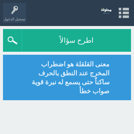
تسجيل الدخول
اطرح سؤالاً
معنى القلقلة هو اضطراب
المخرج عند النطق بالحرف
ساكناً حتى يسمع له نبرة قوية
صواب خطأ