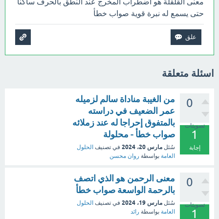
معنى القلقلة هو اضطراب المخرج عند النطق بالحرف ساكناً
حتى يسمع له نبرة قوية صواب خطأ
اسئلة متعلقة
من الغيبة مناداة سالم لزميله
0
عمر الضعيف في دراسته
بالمتفوق إحراجا له عند زملائه
تصويتات
1
صواب خطأ - محلولة
مارس 20، 2024
سُئل
في تصنيف
الحلول
إجابة
العامة
بواسطة
روان محسن
معنى الرحمن هو الذي اتصف
0
بالرحمة الواسعة صواب خطأ
مارس 19، 2024
سُئل
في تصنيف
الحلول
تصويتات
1
العامة
بواسطة
رائد