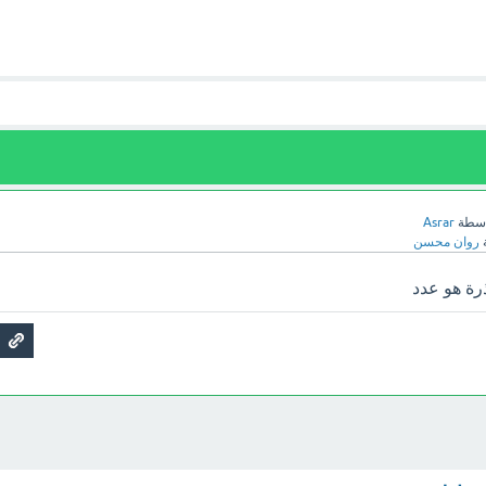
اسطة
Asrar
روان محسن
رة هو عدد