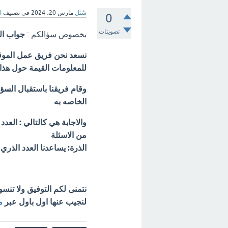
سُئل
مارس 20، 2024
في تصنيف
ا
0
تصويتات
بخصوص سؤالكم :
جواب ال
نسعد نحن فريق عمل الموقع 
للمعلومات القيمة حول هذا
وقام فريقنا باستقبال السؤ
الخاصه به
والاجابة هي كالتالي : العد
من الاسئلة
الذرة: يساعدنا العدد الذر
نتمنى لكم التوفيق ولا تنس
لنجيب عنها اول باول عبر
م