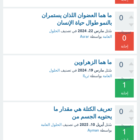
ما هما العضوان اللذان يستمران
0
بالنمو طوال حياة الإنسان
مارس 22، 2024
سُئل
في تصنيف
الحلول
تصويتات
0
العامة
بواسطة
Asrar
إجابة
ما هما الزهراوين
0
مارس 19، 2024
سُئل
في تصنيف
الحلول
العامة
بواسطة
ثرياا
تصويتات
1
إجابة
تعريف الكتلة هي مقدار ما
0
يحتويه الجسم من
أبريل 10، 2025
سُئل
في تصنيف
الحلول العامة
تصويتات
1
بواسطة
Ayman
إجابة