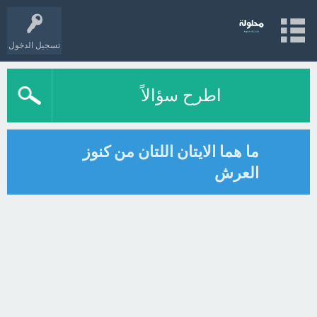
تسجيل الدخول
اطرح سؤالاً
ما هما الايتان اللتان من كنوز
العرش