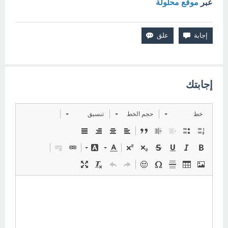
عبر
موقع محلولة
إجابتك
خط
حجم الخط
تنسيق