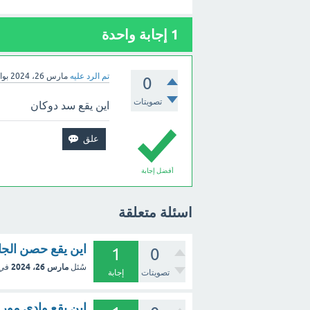
1
إجابة واحدة
تم الرد عليه
مارس 26، 2024
بو
0
تصويتات
اين يقع سد دوكان
أفضل إجابة
اسئلة متعلقة
اين يقع حصن الجا
1
0
مارس 26، 2024
سُئل
في
تصويتات
إجابة
اين يقع وادي مور