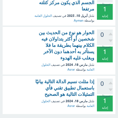
الجسم الذي يكون مركز كتلته
تصويتات
1
مرتفعا
أبريل 10، 2025
سُئل
في تصنيف
الحلول العامة
إجابة
بواسطة
Ayman
الحوار هو نوع من الحديث بين
0
شخصين أو أكثر يتداولان فيه
الكلام بينهما بطريقة ما فلا
تصويتات
1
يستأثر به أحدهما دون الآخر
ويغلب غليه الهدوء
إجابة
مارس 18، 2024
سُئل
في تصنيف
الحلول
العامة
بواسطة
Asrar
إذا مثلت نسيم الدالة التالية بيانيًا
0
باستعمال تطبيق تقني فأي
التمثيلات التالية هو الصحيح
تصويتات
1
مارس 18، 2024
سُئل
في تصنيف
الحلول
العامة
بواسطة
Asrar
إجابة