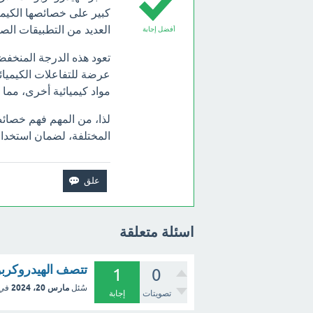
كبير على خصائصها الكيميا
العديد من التطبيقات الصن
أفضل إجابة
تعود هذه الدرجة المنخفضة
عرضة للتفاعلات الكيميائي
مواد كيميائية أخرى، مما 
لذا، من المهم فهم خصائص
المختلفة، لضمان استخدا
اسئلة متعلقة
تتصف الهيدروكربون
1
0
مارس 20، 2024
سُئل
في
تصويتات
إجابة