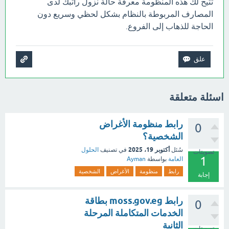
تتيح لك هذه المنظومة معرفة حالة نزول راتبك لدى
المصارف المربوطة بالنظام بشكل لحظي وسريع دون
الحاجة للذهاب إلى الفروع.
اسئلة متعلقة
رابط منظومة الأغراض
0
الشخصية؟
أكتوبر 19، 2025
سُئل
في تصنيف
الحلول
تصويتات
1
العامة
بواسطة
Ayman
رابط
منظومة
الأغراض
الشخصية
إجابة
رابط moss.gov.eg بطاقة
0
الخدمات المتكاملة المرحلة
الثانية
تصويتات