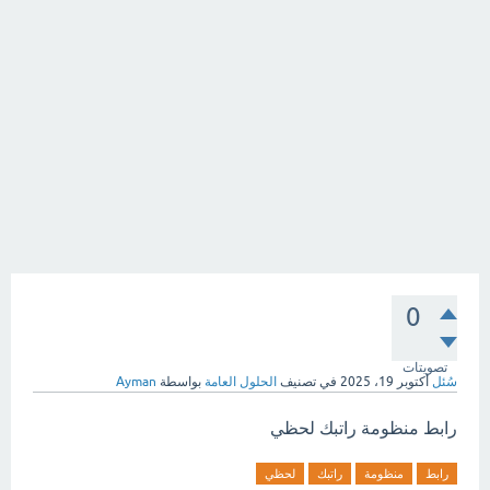
0
تصويتات
سُئل
أكتوبر 19، 2025
في تصنيف
الحلول العامة
بواسطة
Ayman
رابط منظومة راتبك لحظي
رابط
منظومة
راتبك
لحظي