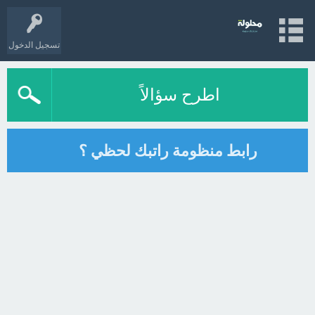
تسجيل الدخول
اطرح سؤالاً
رابط منظومة راتبك لحظي ؟