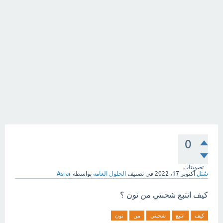
0
تصويتات
سُئل
أكتوبر 17، 2022
في تصنيف
الحلول العامة
بواسطة
Asrar
كيف اتتبع شحنتي من نون ؟
كيف
اتتبع
شحنتي
من
نون