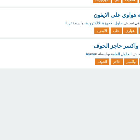
هواوي على الايفون
في تصنيف
حلول الاجهزة الالكترونية
بواسطة
ثرياا
هواوي
على
الايفون
 واكسر حاجز الخوف
نيف
الحلول العامة
بواسطة
Ayman
واكسر
حاجز
الخوف