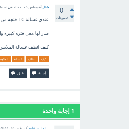
سُئل
أغسطس 26، 2022
في تصني
0
تصويتات
عندي غسالة LG فتجه من فوق اتوماتيك الجديدة
صار لها معي فتره كبيره و
كيف انظف غسالة الملابس ا
كيف
انظف
غسالة
الملاب
1
إجابة واحدة
تم الرد عليه
أغسطس 26، 2022