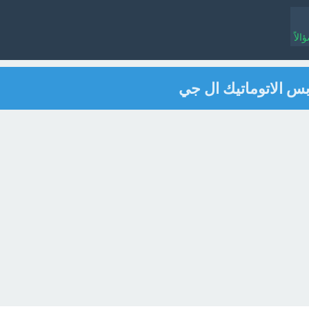
لاً
س الاتوماتيك ال جي