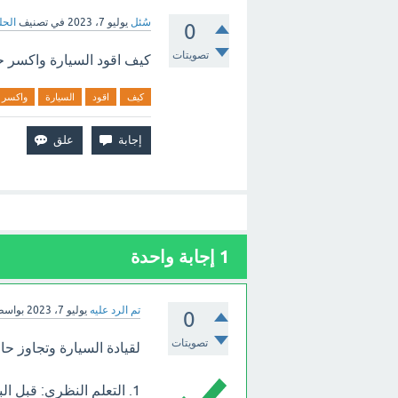
سُئل
يوليو 7، 2023
في تصنيف
الحل
0
تصويتات
كيف اقود السيارة واكسر 
كيف
اقود
السيارة
واكسر
1
إجابة واحدة
تم الرد عليه
يوليو 7، 2023
بواس
0
تصويتات
لقيادة السيارة وتجاوز حا
1. التعلم النظري: قبل ا