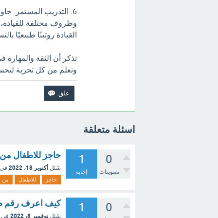
6. التدريب المستمر: حاو
وظروف مختلفة للقيادة، 
القيادة روتينًا طبيعيًا بالن
تذكر أن الثقة والمهارة في
وتعلم من كل تجربة لتحس
اسئلة متعلقة
حاجز للاطفال من 
1
0
أكتوبر 18، 2022
سُئل
في 
تصويتات
إجابة
حاجز
للاطفال
من
كيف اعرف رقم صند
1
0
نوفمبر 8، 2022
سُئل
في 