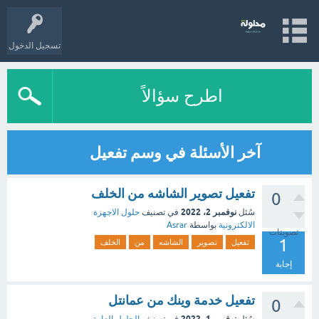
تسجيل الدخول
اطرح سؤالاً
آخر الأسئلة في وسم تفعيل
تفعيل تصوير الشاشه من الخلف
0
نوفمبر 2، 2022
سُئل
في تصنيف
حلول الاجهزة
الالكترونية
بواسطة
Asrar
تصويتات
1
تفعيل
تصوير
الشاشه
من
الخلف
إجابة
تفعيل خدمة وينك من عمانتل
0
نوفمبر 1، 2022