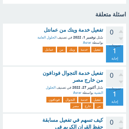
اسئلة متعلقة
تفعيل خدمة وينك من عمانتل
0
نوفمبر 1، 2022
سُئل
في تصنيف
الحلول العامة
بواسطة
Asrar
تصويتات
1
تفعيل
خدمة
وينك
من
عمانتل
إجابة
تفعيل خدمة التجوال فودافون
0
من خارج مصر
أكتوبر 27، 2022
سُئل
في تصنيف
الحلول
تصويتات
1
التقنية
بواسطة
Asrar
تفعيل
خدمة
التجوال
فودافون
إجابة
من
خارج
مصر
كيف تسهم في تفعيل مسابقة
0
حفظ القران الكريم في