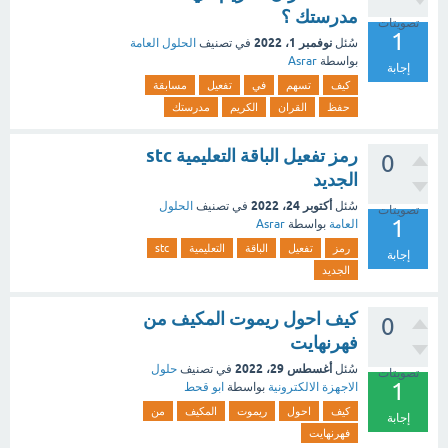
مدرستك ؟
تصويتات
1
نوفمبر 1، 2022
سُئل
في تصنيف
الحلول العامة
بواسطة
Asrar
إجابة
كيف
تسهم
في
تفعيل
مسابقة
حفظ
القران
الكريم
مدرستك
رمز تفعيل الباقة التعليمية stc
0
الجديد
أكتوبر 24، 2022
سُئل
في تصنيف
الحلول
تصويتات
1
العامة
بواسطة
Asrar
رمز
تفعيل
الباقة
التعليمية
stc
إجابة
الجديد
كيف احول ريموت المكيف من
0
فهرنهايت
أغسطس 29، 2022
سُئل
في تصنيف
حلول
تصويتات
1
الاجهزة الالكترونية
بواسطة
ابو قحط
كيف
احول
ريموت
المكيف
من
إجابة
فهرنهايت