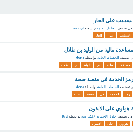
سبليت على الحار
في تصنيف
الحلول العامة
بواسطة
ابو قحط
السبليت
على
الحار
عدة مالية من الوليد بن طلال
 تصنيف
الخدمات العامة
بواسطة
dona
مساعدة
مالية
من
الوليد
بن
طلال
مز الخدمة في منصة صحة
 تصنيف
الخدمات العامة
بواسطة
dona
رمز
الخدمة
في
منصة
صحة
هواوي على الايفون
في تصنيف
حلول الاجهزة الالكترونية
بواسطة
ثرياا
هواوي
على
الايفون