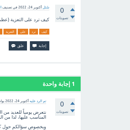
سُئل
أكتوبر 24، 2022
في تصنيف
ا
0
تصويتات
كيف ترد على التعزية (عظم 
كيف
ترد
على
التعزية
1
إجابة واحدة
تم الرد عليه
أكتوبر 24، 2022
بوا
0
تصويتات
نتعرض يومياً للعديد من ا
المناسب عليها، لذا من ال
وبخصوص سؤالكم حول كيف 