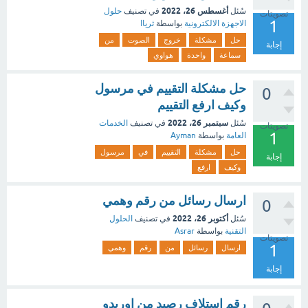
أغسطس 26، 2022
سُئل
في تصنيف
حلول
تصويتات
1
الاجهزة الالكترونية
بواسطة
ثرياا
حل
مشكلة
خروج
الصوت
من
إجابة
سماعة
واحدة
هواوي
حل مشكلة التقييم في مرسول
0
وكيف ارفع التقييم
سبتمبر 26، 2022
سُئل
في تصنيف
الخدمات
تصويتات
1
العامة
بواسطة
Ayman
حل
مشكلة
التقييم
في
مرسول
إجابة
وكيف
ارفع
ارسال رسائل من رقم وهمي
0
أكتوبر 26، 2022
سُئل
في تصنيف
الحلول
التقنية
بواسطة
Asrar
تصويتات
1
ارسال
رسائل
من
رقم
وهمي
إجابة
رقم استلاف رصيد من اوريدو