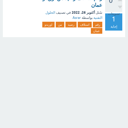
0
عمان
أكتوبر 26، 2022
سُئل
في تصنيف
الحلول
تصويتات
1
التقنية
بواسطة
Asrar
رقم
استلاف
رصيد
من
اوريدو
إجابة
عمان