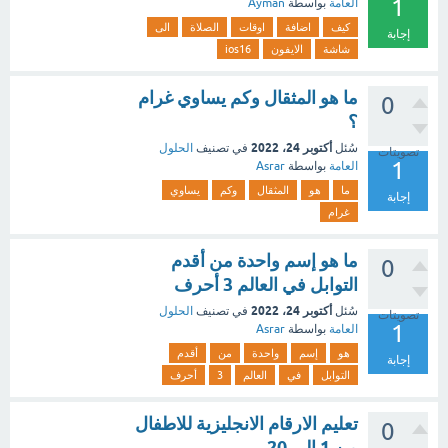
1
العامة
بواسطة
Ayman
كيف
اضافة
اوقات
الصلاة
الى
إجابة
شاشة
الايفون
ios16
ما هو المثقال وكم يساوي غرام
0
؟
أكتوبر 24، 2022
سُئل
في تصنيف
الحلول
تصويتات
1
العامة
بواسطة
Asrar
ما
هو
المثقال
وكم
يساوي
إجابة
غرام
ما هو إسم واحدة من أقدم
0
التوابل في العالم 3 أحرف
أكتوبر 24، 2022
سُئل
في تصنيف
الحلول
تصويتات
1
العامة
بواسطة
Asrar
هو
إسم
واحدة
من
أقدم
إجابة
التوابل
في
العالم
3
أحرف
تعليم الارقام الانجليزية للاطفال
0
من 1 الى 20