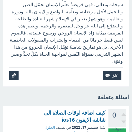
سبحانه وتعالى، فهي فريضةٌ تعلّم الإنسان تحمّل الصبر
والتحمل لأجل مرضاته، وتعلّمه التواضع والإيمان بالله ودوره
وتعاليمه. وهو شهرٌ يعتبر في الإسلام شهر العبادة والطاعة
والتضرّع إلى الله عز وجل للمغفرة والرحمة، وتعتبر هذه
الفريضة بمثابة زاد الإنسان الروحي ورسوخ عقيدته، فالصوم
ليس فقط حرمانًا من الطعام والشراب والمنقولات العاطفية
الأخرى، بل هو تمارينٌ شاملةٌ تؤهّل الإنسان للخروج من هذا
الشهر التدريبي بمقوّاة النّفس لمواجهة الحياة بكلّ تحدٍّ وصبر
وقوّة.
اسئلة متعلقة
كيف اضافة اوقات الصلاة الى
0
شاشة الايفون ios16
سبتمبر 17، 2022
سُئل
في تصنيف
الحلول
تصويتات