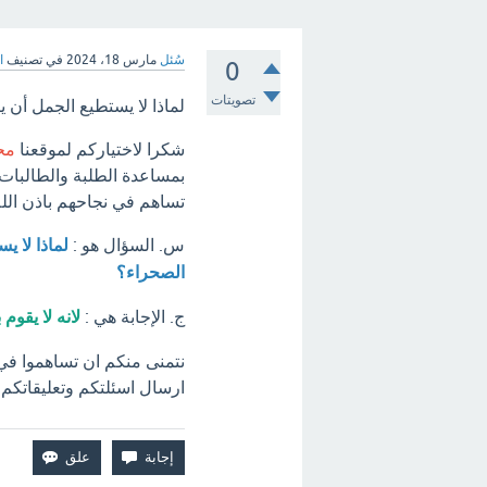
سُئل
مارس 18، 2024
في تصنيف
ا
0
تصويتات
لماذا لا يستطيع الجمل أن
شكرا لاختياركم لموقعنا
مح
بمساعدة الطلبة والطالبات
تساهم في نجاحهم باذن الله
س. السؤال هو :
لماذا لا 
الصحراء؟
ج. الإجابة هي :
لانه لا يقوم 
نتمنى منكم ان تساهموا في
ارسال اسئلتكم وتعليقاتكم