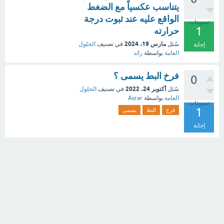
يتناسب عكسياً مع الضغط
الواقع عليه عند ثبوت درجة
تصويتات
1
حرارته
مارس 19، 2024
سُئل
في تصنيف
الحلول
إجابة
العامة
بواسطة
رائد
فرخ البط يسمى ؟
0
أكتوبر 24، 2022
سُئل
في تصنيف
الحلول
العامة
بواسطة
Asrar
تصويتات
1
فرخ
البط
يسمى
إجابة