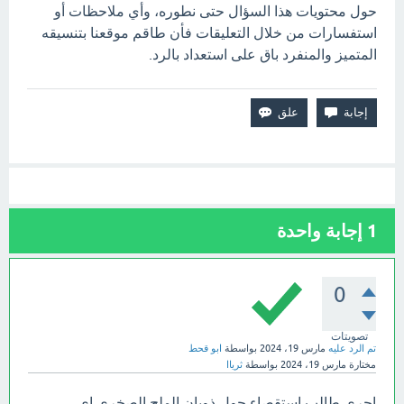
حول محتويات هذا السؤال حتى نطوره، وأي ملاحظات أو
استفسارات من خلال التعليقات فأن طاقم موقعنا بتنسيقه
المتميز والمنفرد باق على استعداد بالرد.
1
إجابة واحدة
0
تصويتات
تم الرد عليه
مارس 19، 2024
بواسطة
ابو قحط
مختارة
مارس 19، 2024
بواسطة
ثرياا
اجرى طالب استقصاء حول ذوبان الملح الصخري اي