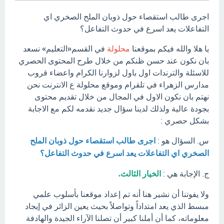
اجرى طالب استقصاء حول ذوبان الملح الصخري اي
التفاعلات يعد اسرع في حدوث التفاعل؟
يا هلا والله فيكم بموقعنا
محلولة
في القسم«التعليم» نسعد
بان نكون عند حسن ظنكم من خلال طرح المحتوى الحصري
للاسئلة والترندات اول باول لزوارنا الكرام واعضاء قروب
مدارس الزهراء في تلقرام وموقع محلولة ع الانترنت نحن
نهتم بان نكون الاول في المجال من خلال تقديم محتوى
بجودة عالية ولذلك لدينا سؤال جديد نقدمه لكم مع الاجابة
بشكل حصري :
س. السؤال هو :
اجرى طالب استقصاء حول ذوبان الملح
الصخري اي التفاعلات يعد اسرع في حدوث التفاعل؟
ج. الإجابة هي :
الخيار الثالث.
ولا يفوتنا أن نشير هنا أنه تم إعداد موقعنا بأسلوب علمي
مبسط الذي يعد امتداداً وتواصلاً بحيث يعين الزائر في إيجاد
معلوماته، كما أن أملنا كبير أن تصلنا الآراء الجيدة والهادفة