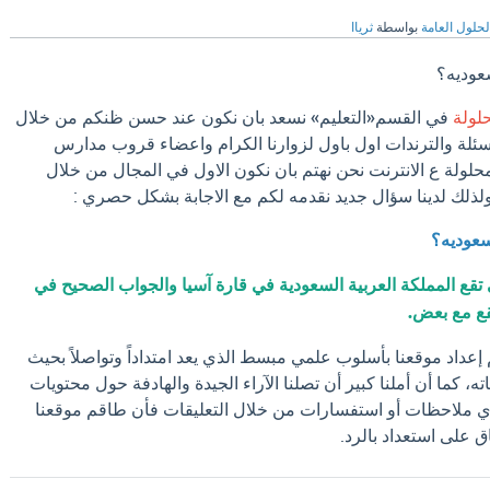
لحلول العامة
بواسطة
ثرياا
سعوديه؟
لولة
في القسم«التعليم» نسعد بان نكون عند حسن ظنكم من خلال
لة والترندات اول باول لزوارنا الكرام واعضاء قروب مدارس
حلولة ع الانترنت نحن نهتم بان نكون الاول في المجال من خلال
ولذلك لدينا سؤال جديد نقدمه لكم مع الاجابة بشكل حصري :
لسعوديه؟
ي تقع المملكة العربية السعودية في قارة آسيا والجواب الصحيح في
قع مع بعض.
تم إعداد موقعنا بأسلوب علمي مبسط الذي يعد امتداداً وتواصلاً بحيث
ته، كما أن أملنا كبير أن تصلنا الآراء الجيدة والهادفة حول محتويات
ي ملاحظات أو استفسارات من خلال التعليقات فأن طاقم موقعنا
اق على استعداد بالرد.