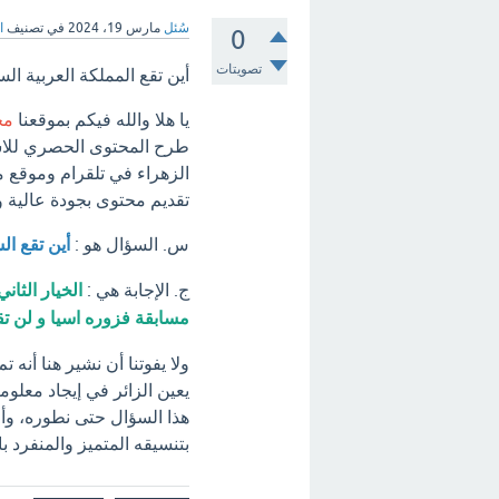
سُئل
مارس 19، 2024
في تصنيف
ا
0
تصويتات
أين تقع المملكة العربية ال
يا هلا والله فيكم بموقعنا
مح
طرح المحتوى الحصري للاسئ
الزهراء في تلقرام وموقع م
تقديم محتوى بجودة عالية 
س. السؤال هو :
أين تقع ا
ج. الإجابة هي :
الخيار الثان
مسابقة فزوره اسيا و لن ت
ولا يفوتنا أن نشير هنا أنه 
يعين الزائر في إيجاد معلوما
هذا السؤال حتى نطوره، وأ
بتنسيقه المتميز والمنفرد ب