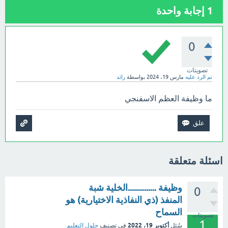
1
إجابة واحدة
0
تصويتات
تم الرد عليه
مارس 19، 2024
بواسطة
رائد
ما وظيفة العظم الاسفنجي
اسئلة متعلقة
وظيفة ..............الخلية شبة
0
المنفذ (ذي النفاذية الاختيارية) هو
السماح
تصويتات
1
أكتوبر 19، 2022
سُئل
في تصنيف
حلول التعليم