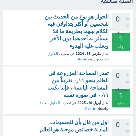
اسئلة متعلقة
الحوار هو نوع من الحديث بين
0
شخصين أو أكثر يتداولان فيه
الكلام بينهما بطريقة ما فلا
تصويتات
1
يستأثر به أحدهما دون الآخر
ويغلب غليه الهدوء
إجابة
مارس 18، 2024
سُئل
في تصنيف
الحلول
العامة
بواسطة
Asrar
تقدر المساحة المزروعة في
0
العالم بنحو ٠٫١١ تقريباً من
المساحة اليابسة ، فإننا نكتب
تصويتات
1
٠٫١١ في صورة نسبة
أبريل 10، 2025
سُئل
في تصنيف
الحلول العامة
إجابة
بواسطة
Ayman
اول من قال بأن للجسيمات
0
المادية خصائص موجية هو العالم