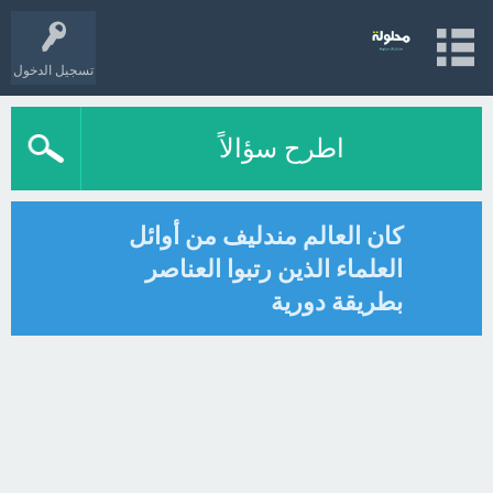
تسجيل الدخول
اطرح سؤالاً
كان العالم مندليف من أوائل
العلماء الذين رتبوا العناصر
بطريقة دورية