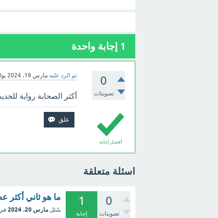
1
إجابة واحدة
تم الرد عليه
مارس 19، 2024
بو
0
تصويتات
أكثر الصحابة رواية للحدي
أفضل إجابة
اسئلة متعلقة
ما هو ثاني أكثر 
1
0
مارس 20، 2024
سُئل
في
تصويتات
إجابة