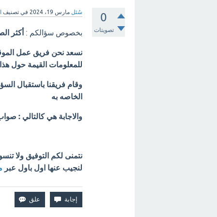
سُئل
مارس 19، 2024
في تصنيف
ا
0
تصويتات
بخصوص سؤالكم :
أكثر الص
نسعد نحن فريق عمل الموقع 
للمعلومات القيمة حول هذا
وقام فريقنا باستقبال السؤا
الخاصه به
والاجابة هي كالتالي : صوا
نتمنى لكم التوفيق ولا تنس
لنجيب عنها اول باول عبر
م