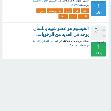
أكتوبر 27، 2022
سُئل
في تصنيف
حلول التعليم
تصويتات
1
بواسطة
Asrar
عند
اي
رقم
هيدروجيني
يكون
إجابة
الانزيم
غير
نشط
الخيشوم هو عضو شبيه باللسان
0
يوجد في العديد من الرخويات.
أبريل 10، 2025
سُئل
في تصنيف
الحلول العامة
تصويتات
1
بواسطة
Ayman
إجابة