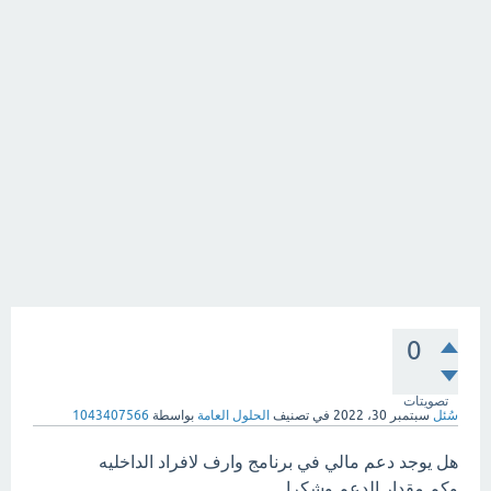
0
تصويتات
سُئل
سبتمبر 30، 2022
في تصنيف
الحلول العامة
بواسطة
1043407566
هل يوجد دعم مالي في برنامج وارف لافراد الداخليه
وكم مقدار الدعم وشكرا .