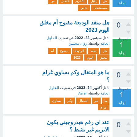
هل
يقبل
التقرير
الطبي
من
إجابة
مستشفى
خاص
هل منفذ الوديعة مفتوح أم مغلق
0
اليوم 2023
سبتمبر 28، 2022
سُئل
في تصنيف
الحلول
تصويتات
1
العامة
بواسطة
روان محسن
هل
منفذ
الوديعة
مفتوح
أم
إجابة
مغلق
اليوم
2023
ما هو المثقال وكم يساوي غرام
0
؟
أكتوبر 24، 2022
سُئل
في تصنيف
الحلول
تصويتات
1
العامة
بواسطة
Asrar
ما
هو
المثقال
وكم
يساوي
إجابة
غرام
عند اي رقم هيدروجيني يكون
0
الانزيم غير نشط ؟