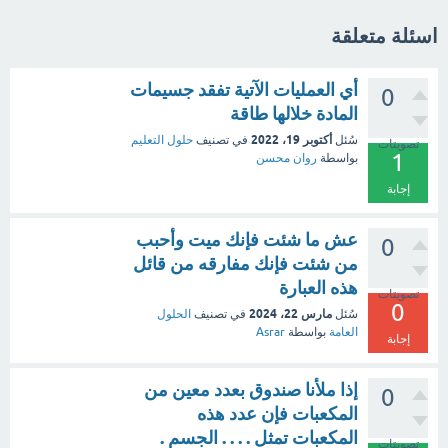
اسئلة متعلقة
أي العمليات الآتية تفقد جسيمات
0
المادة خلالها طاقة
أكتوبر 19، 2022
سُئل
في تصنيف
حلول التعليم
تصويتات
1
بواسطة
روان محسن
إجابة
عش ما شئت فإنك ميت وأحبب
0
من شئت فإنك مفارقه من قائل
هذه العبارة
تصويتات
0
مارس 22، 2024
سُئل
في تصنيف
الحلول
العامة
بواسطة
Asrar
إجابة
إذا ملأنا صندوق بعدد معين من
0
المكعبات فإن عدد هذه
المكعبات تمثل . . . . الجسم .
تصويتات