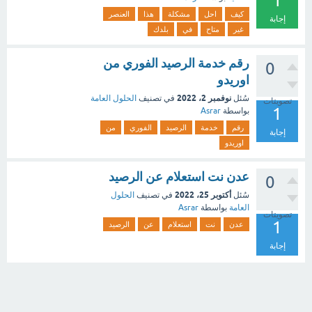
1
كيف
احل
مشكلة
هذا
العنصر
إجابة
غير
متاح
في
بلدك
رقم خدمة الرصيد الفوري من
0
اوريدو
نوفمبر 2، 2022
سُئل
في تصنيف
الحلول العامة
تصويتات
1
بواسطة
Asrar
رقم
خدمة
الرصيد
الفوري
من
إجابة
اوريدو
عدن نت استعلام عن الرصيد
0
أكتوبر 25، 2022
سُئل
في تصنيف
الحلول
العامة
بواسطة
Asrar
تصويتات
1
عدن
نت
استعلام
عن
الرصيد
إجابة