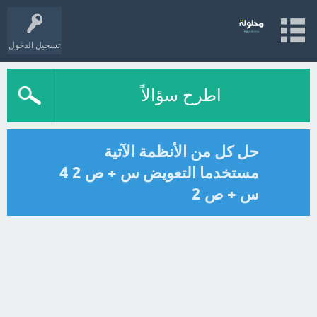
تسجيل الدخول
اطرح سؤالاً
حل كل من الأنظمة الآتية
مستخدما التعويض س + ص 2 4
س + ص 2