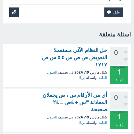
اسئلة متعلقة
حل النظام الآتي مستعملا
0
التعويض ص ص س ٥ ٥ س ص
١٧١٧
تصويتات
1
مارس 19، 2024
سُئل
في تصنيف
الحلول
العامة
بواسطة
ثرياا
إجابة
أي من الأرقام س ، ص يجعلان
0
المعادلة ٣س + ٤ص = ٢٤
صحيحة
تصويتات
1
مارس 19، 2024
سُئل
في تصنيف
الحلول
العامة
بواسطة
ثرياا
إجابة