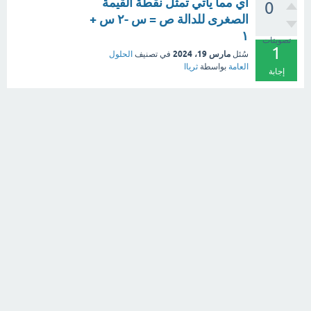
أي مما يأتي تمثل نقطة القيمة
0
الصغرى للدالة ص = س -٢ س +
١
تصويتات
1
مارس 19، 2024
سُئل
في تصنيف
الحلول
العامة
بواسطة
ثرياا
إجابة