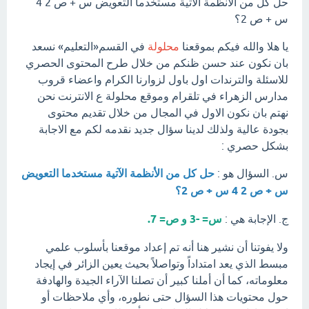
حل كل من الأنظمة الآتية مستخدما التعويض س + ص 2 4
س + ص 2؟
يا هلا والله فيكم بموقعنا
محلولة
في القسم«التعليم» نسعد
بان نكون عند حسن ظنكم من خلال طرح المحتوى الحصري
للاسئلة والترندات اول باول لزوارنا الكرام واعضاء قروب
مدارس الزهراء في تلقرام وموقع محلولة ع الانترنت نحن
نهتم بان نكون الاول في المجال من خلال تقديم محتوى
بجودة عالية ولذلك لدينا سؤال جديد نقدمه لكم مع الاجابة
بشكل حصري :
س. السؤال هو :
حل كل من الأنظمة الآتية مستخدما التعويض
س + ص 2 4 س + ص 2؟
ج. الإجابة هي :
س= -3 و ص= 7.
ولا يفوتنا أن نشير هنا أنه تم إعداد موقعنا بأسلوب علمي
مبسط الذي يعد امتداداً وتواصلاً بحيث يعين الزائر في إيجاد
معلوماته، كما أن أملنا كبير أن تصلنا الآراء الجيدة والهادفة
حول محتويات هذا السؤال حتى نطوره، وأي ملاحظات أو