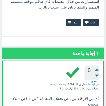
استفسارات من خلال التعليقات فأن طاقم موقعنا بتنسيقه
المتميز والمنفرد باق على استعداد بالرد.
1
إجابة واحدة
0
تصويتات
تم الرد عليه
مارس 19، 2024
بواسطة
ابو قحط
مختارة
مارس 19، 2024
بواسطة
ثرياا
أي من الأرقام س ، ص يجعلان المعادلة ٣س + ٤ص = ٢٤
صحيحة