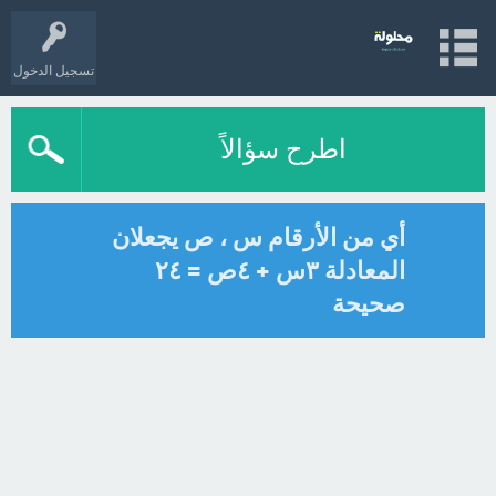
تسجيل الدخول
اطرح سؤالاً
أي من الأرقام س ، ص يجعلان
المعادلة ٣س + ٤ص = ٢٤
صحيحة