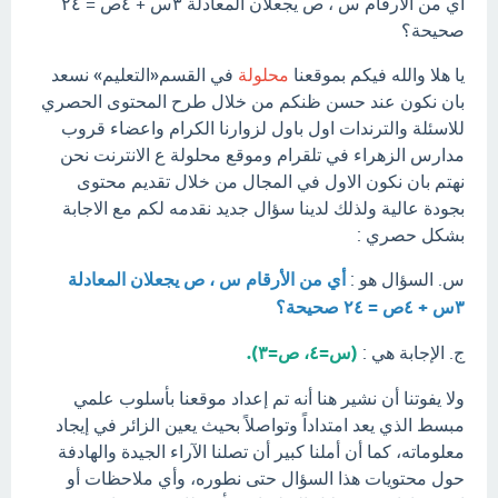
أي من الأرقام س ، ص يجعلان المعادلة ٣س + ٤ص = ٢٤
صحيحة؟
يا هلا والله فيكم بموقعنا
محلولة
في القسم«التعليم» نسعد
بان نكون عند حسن ظنكم من خلال طرح المحتوى الحصري
للاسئلة والترندات اول باول لزوارنا الكرام واعضاء قروب
مدارس الزهراء في تلقرام وموقع محلولة ع الانترنت نحن
نهتم بان نكون الاول في المجال من خلال تقديم محتوى
بجودة عالية ولذلك لدينا سؤال جديد نقدمه لكم مع الاجابة
بشكل حصري :
س. السؤال هو :
أي من الأرقام س ، ص يجعلان المعادلة
٣س + ٤ص = ٢٤ صحيحة؟
ج. الإجابة هي :
(س=٤، ص=٣).
ولا يفوتنا أن نشير هنا أنه تم إعداد موقعنا بأسلوب علمي
مبسط الذي يعد امتداداً وتواصلاً بحيث يعين الزائر في إيجاد
معلوماته، كما أن أملنا كبير أن تصلنا الآراء الجيدة والهادفة
حول محتويات هذا السؤال حتى نطوره، وأي ملاحظات أو