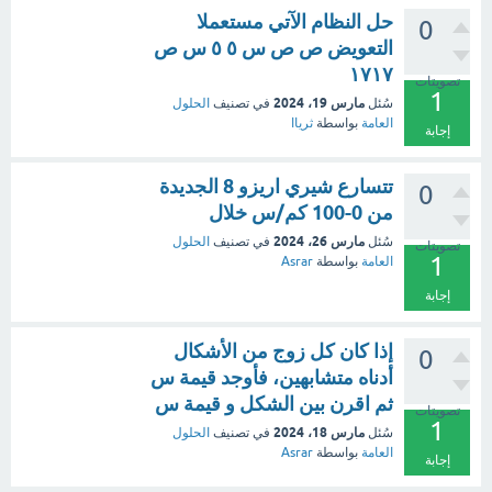
حل النظام الآتي مستعملا
0
التعويض ص ص س ٥ ٥ س ص
١٧١٧
تصويتات
1
مارس 19، 2024
سُئل
في تصنيف
الحلول
العامة
بواسطة
ثرياا
إجابة
تتسارع شيري اريزو 8 الجديدة
0
من 0-100 كم/س خلال
مارس 26، 2024
سُئل
في تصنيف
الحلول
تصويتات
1
العامة
بواسطة
Asrar
إجابة
إذا كان كل زوج من الأشكال
0
أدناه متشابهين، فأوجد قيمة س
ثم اقرن بين الشكل و قيمة س
تصويتات
1
مارس 18، 2024
سُئل
في تصنيف
الحلول
العامة
بواسطة
Asrar
إجابة