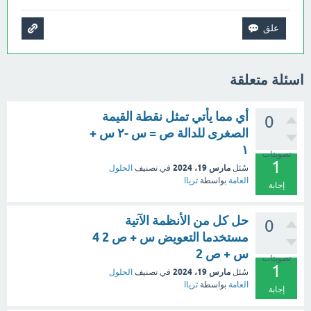
اسئلة متعلقة
أي مما يأتي تمثل نقطة القيمة
0
الصغرى للدالة ص = س -٢ س +
١
تصويتات
1
مارس 19، 2024
سُئل
في تصنيف
الحلول
العامة
بواسطة
ثرياا
إجابة
حل كل من الأنظمة الآتية
0
مستخدما التعويض س + ص 2 4
س + ص 2
تصويتات
1
مارس 19، 2024
سُئل
في تصنيف
الحلول
العامة
بواسطة
ثرياا
إجابة