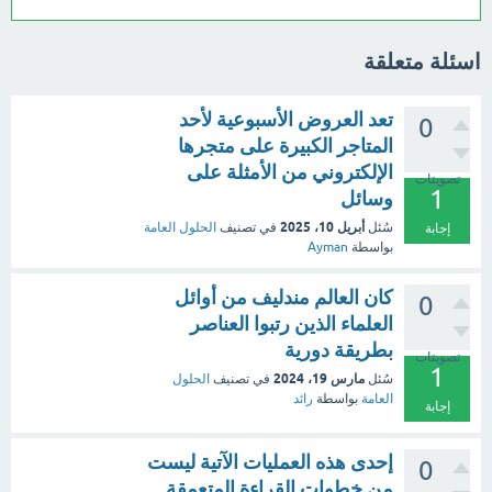
اسئلة متعلقة
تعد العروض الأسبوعية لأحد
0
المتاجر الكبيرة على متجرها
الإلكتروني من الأمثلة على
تصويتات
1
وسائل
أبريل 10، 2025
سُئل
في تصنيف
الحلول العامة
إجابة
بواسطة
Ayman
كان العالم مندليف من أوائل
0
العلماء الذين رتبوا العناصر
بطريقة دورية
تصويتات
1
مارس 19، 2024
سُئل
في تصنيف
الحلول
العامة
بواسطة
رائد
إجابة
إحدى هذه العمليات الآتية ليست
0
من خطوات القراءة المتعمقة