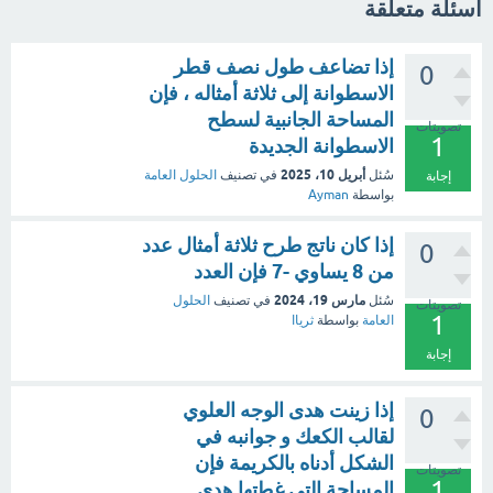
اسئلة متعلقة
إذا تضاعف طول نصف قطر
0
الاسطوانة إلى ثلاثة أمثاله ، فإن
المساحة الجانبية لسطح
تصويتات
1
الاسطوانة الجديدة
أبريل 10، 2025
سُئل
في تصنيف
الحلول العامة
إجابة
بواسطة
Ayman
إذا كان ناتج طرح ثلاثة أمثال عدد
0
من 8 يساوي -7 فإن العدد
مارس 19، 2024
سُئل
في تصنيف
الحلول
تصويتات
1
العامة
بواسطة
ثرياا
إجابة
إذا زينت هدى الوجه العلوي
0
لقالب الكعك و جوانبه في
الشكل أدناه بالكريمة فإن
تصويتات
1
المساحة التي غطتها هدى