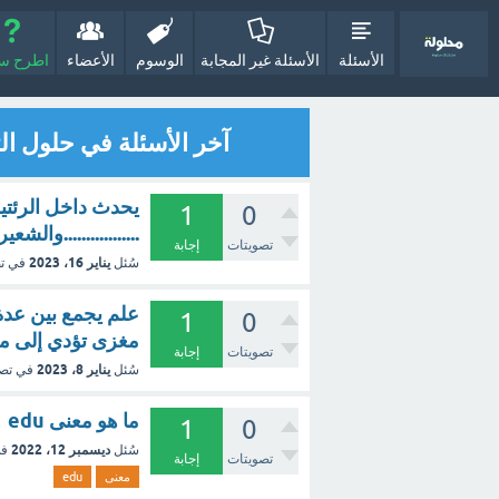
الأسئلة
الأسئلة غير المجابة
الوسوم
الأعضاء
اطرح سؤا
آخر الأسئلة في حلول الت
يحدث داخل الرئتين
1
0
.................والش
تصويتات
إجابة
يناير 16، 2023
سُئل
في ت
علم يجمع بين عدة
1
0
مغزى تؤدي إلى م
تصويتات
إجابة
يناير 8، 2023
سُئل
في تص
ما هو معنى edu
1
0
ديسمبر 12، 2022
سُئل
في
تصويتات
إجابة
معنى
edu